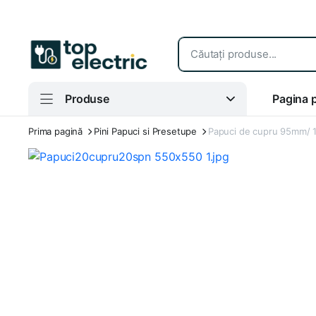
Produse
Pagina p
Prima pagină
Pini Papuci si Presetupe
Papuci de cupru 95mm/