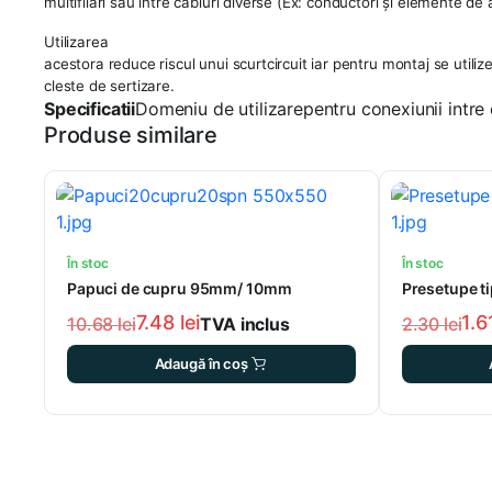
multifilari sau intre cabluri diverse (Ex: conductori şi elemente de 
Utilizarea
acestora reduce riscul unui scurtcircuit iar pentru montaj se utili
cleste de sertizare.
Specificatii
Domeniu de utilizarepentru conexiunii int
Produse similare
În stoc
În stoc
Papuci de cupru 95mm/ 10mm
Presetupe ti
7.48
lei
1.
10.68
lei
2.30
lei
TVA inclus
Prețul
Prețul
Prețul
Prețul
Adaugă în coș
inițial
curent
inițial
curent
a
este:
a
este:
fost:
7.48 lei.
fost:
1.61 lei.
10.68 lei.
2.30 lei.