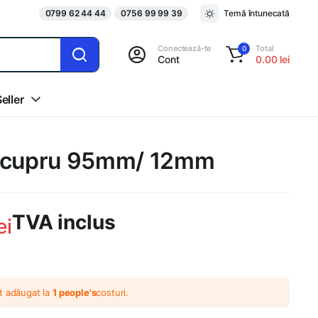
0799 62 44 44
0756 99 99 39
Temă întunecată
Conectează-te
Total
0
Cont
0.00
lei
eller
e cupru 95mm/ 12mm
TVA inclus
ei
t adăugat la
1 people's
costuri.