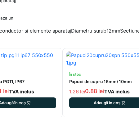
aparataj).
zeaza un
re conductor si elemente aparatajDiametru surub12mmSecti
În stoc
p PG11, IP67
Papuci de cupru 16mm/ 10mm
61
lei
0.88
lei
1.26
lei
TVA inclus
TVA inclus
Prețul
Prețul
Adaugă în coș
Adaugă în coș
inițial
curent
a
este:
fost:
0.88 lei.
1.26 lei.