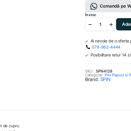
Comandă pe W
fost:
7.29 lei.
În stoc
10.42 lei.
Papuci
Adau
de
cupru
95mm/
Ai nevoie de o oferta
12mm
079-962-4444
cantitate
Posibilitare retur 14 zi
SKU:
SPN4128
Categorie:
Pini Papuci si
Brand:
SPIN
ri de cupru