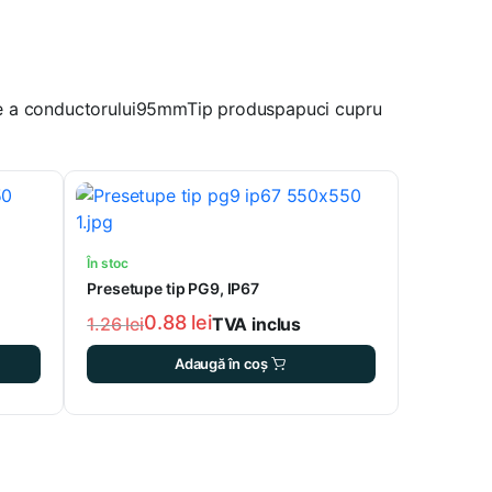
une a conductorului95mmTip produspapuci cupru
În stoc
Presetupe tip PG9, IP67
0.88
lei
1.26
lei
TVA inclus
Prețul
Prețul
Adaugă în coș
inițial
curent
a
este:
fost:
0.88 lei.
1.26 lei.