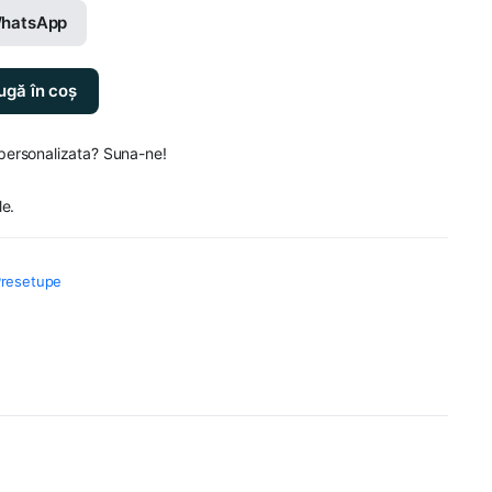
hatsApp
gă în coș
 personalizata? Suna-ne!
le.
 Presetupe