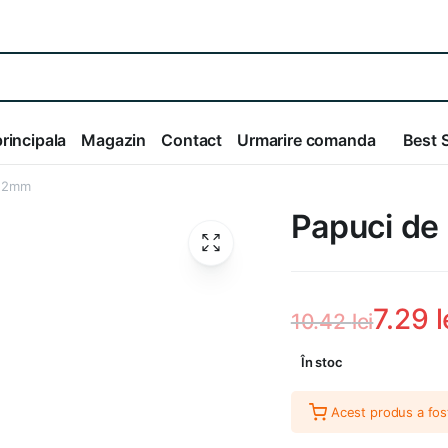
rincipala
Magazin
Contact
Urmarire comanda
Best S
 12mm
Papuci d
7.29
l
10.42
lei
Prețul
Prețul
În stoc
inițial
curent
Acest produs a fos
a
este: