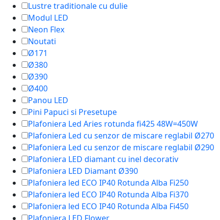
Lustre traditionale cu dulie
Modul LED
Neon Flex
Noutati
Ø171
Ø380
Ø390
Ø400
Panou LED
Pini Papuci si Presetupe
Plafoniera Led Aries rotunda fi425 48W=450W
Plafoniera Led cu senzor de miscare reglabil Ø270
Plafoniera Led cu senzor de miscare reglabil Ø290
Plafoniera LED diamant cu inel decorativ
Plafoniera LED Diamant Ø390
Plafoniera led ECO IP40 Rotunda Alba Fi250
Plafoniera led ECO IP40 Rotunda Alba Fi370
Plafoniera led ECO IP40 Rotunda Alba Fi450
Plafoniera LED Flower