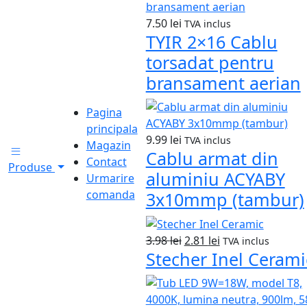
7.50
lei
TVA inclus
TYIR 2×16 Cablu
torsadat pentru
bransament aerian
Pagina
principala
9.99
lei
TVA inclus
Magazin
Cablu armat din
Contact
Produse
aluminiu ACYABY
Urmarire
comanda
3x10mmp (tambur)
Prețul
Prețul
3.98
lei
2.81
lei
TVA inclus
Stecher Inel Cerami
inițial
curent
a
este:
fost:
2.81 lei.
3.98 lei.