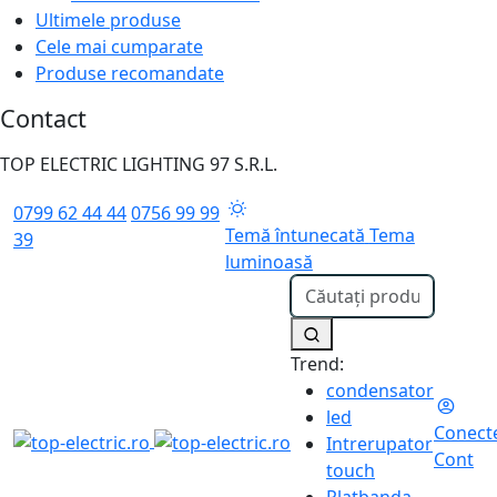
Ultimele produse
Cele mai cumparate
Produse recomandate
Contact
TOP ELECTRIC LIGHTING 97 S.R.L.
0799 62 44 44
0756 99 99
Temă întunecată
Tema
39
luminoasă
Trend:
condensator
led
Conect
Intrerupator
Cont
touch
Platbanda