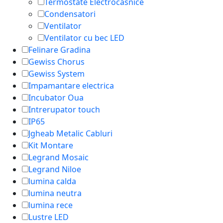
Termostate Electrocasnice
Condensatori
Ventilator
Ventilator cu bec LED
Felinare Gradina
Gewiss Chorus
Gewiss System
Impamantare electrica
Incubator Oua
Intrerupator touch
IP65
Jgheab Metalic Cabluri
Kit Montare
Legrand Mosaic
Legrand Niloe
lumina calda
lumina neutra
lumina rece
Lustre LED