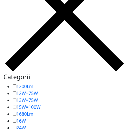
Categorii
1200Lm
12W=75W
13W=75W
15W=100W
1680Lm
16W
24W