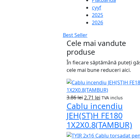
cyyf
2025
2026
Best Seller
Cele mai vandute
produse
În fiecare săptămână puteți gă
cele mai bune reduceri aici.
Prețul
Prețul
3.86
lei
2.71
lei
TVA inclus
Cablu incendiu
inițial
curent
a
este:
JEH(ST)H FE180
fost:
2.71 lei.
1X2X0.8(TAMBUR)
3.86 lei.