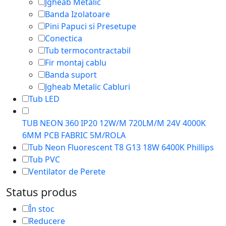
Jgheab Metalic
Banda Izolatoare
Pini Papuci si Presetupe
Conectica
Tub termocontractabil
Fir montaj cablu
Banda suport
Jgheab Metalic Cabluri
Tub LED
TUB NEON 360 IP20 12W/M 720LM/M 24V 4000K
6MM PCB FABRIC 5M/ROLA
Tub Neon Fluorescent T8 G13 18W 6400K Phillips
Tub PVC
Ventilator de Perete
Status produs
În stoc
Reducere