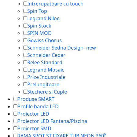
Intrerupatoare cu touch
Spin Top
Legrand Niloe
Spin Stock
SPIN MOD
Gewiss Chorus
Schneider Sedna Design- new
Schneider Cedar
Relee Standard
Legrand Mosaic
Prize Industriale
Prelungitoare
Stechere si Cuple
Produse SMART
Profile banda LED
Proiector LED
Proiector LED Fantana/Piscina
Proiector SMD
RAMA SPOT ST FIXARE TUB NEON 360⁰