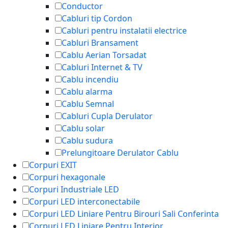
Conductor
Cabluri tip Cordon
Cabluri pentru instalatii electrice
Cabluri Bransament
Cablu Aerian Torsadat
Cabluri Internet & TV
Cablu incendiu
Cablu alarma
Cablu Semnal
Cabluri Cupla Derulator
Cablu solar
Cablu sudura
Prelungitoare Derulator Cablu
Corpuri EXIT
Corpuri hexagonale
Corpuri Industriale LED
Corpuri LED interconectabile
Corpuri LED Liniare Pentru Birouri Sali Conferinta
Corpuri LED Liniare Pentru Interior