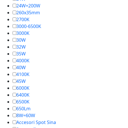
24W=200W
260x35mm
2700K
3000-6500K
3000K
30W
32W
35W
4000K
40W
4100K
45W
6000K
6400K
6500K
650Lm
8W=60W
Accesori Spot Sina