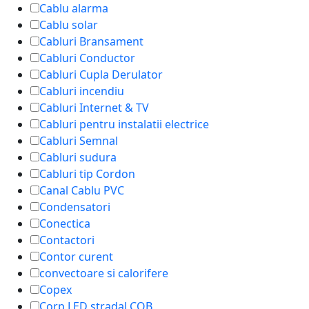
Cablu alarma
Cablu solar
Cabluri Bransament
Cabluri Conductor
Cabluri Cupla Derulator
Cabluri incendiu
Cabluri Internet & TV
Cabluri pentru instalatii electrice
Cabluri Semnal
Cabluri sudura
Cabluri tip Cordon
Canal Cablu PVC
Condensatori
Conectica
Contactori
Contor curent
convectoare si calorifere
Copex
Corp LED stradal COB