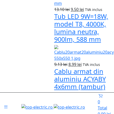
Prețul
Prețul
13.10
lei
9.50
lei
TVA inclus
Tub LED 9W=18W,
inițial
curent
a
este:
model T8, 4000K,
fost:
9.50 lei.
lumina neutra,
13.10 lei.
900lm, 588 mm
Prețul
Prețul
9.13
lei
8.99
lei
TVA inclus
Cablu armat din
inițial
curent
a
este:
aluminiu ACYABY
fost:
8.99 lei.
4x6mm (tambur)
9.13 lei.
0
Total