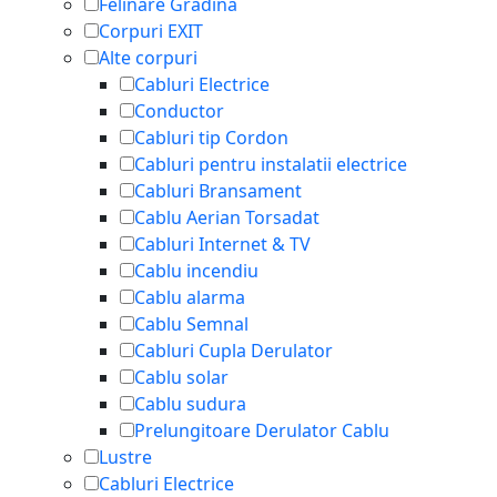
Felinare Gradina
Corpuri EXIT
Alte corpuri
Cabluri Electrice
Conductor
Cabluri tip Cordon
Cabluri pentru instalatii electrice
Cabluri Bransament
Cablu Aerian Torsadat
Cabluri Internet & TV
Cablu incendiu
Cablu alarma
Cablu Semnal
Cabluri Cupla Derulator
Cablu solar
Cablu sudura
Prelungitoare Derulator Cablu
Lustre
Cabluri Electrice